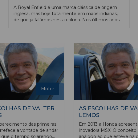
A Royal Enfield é uma marca clássica de origem
inglesa, mas hoje totalmente em mãos indianas,
de que já falámos nesta coluna. Nos últimos anos
tem vindo a renovar intensivamente o seu
portefólio com grande êxito na Europa. A Hymalian
e a Interceptor são dois modelos cujo sucesso
ultrapassou fronteiras em todo o mundo. O
primeiro é uma trail atualmente construída sobre a
plataforma Sherpa utilizando um motor
monocilíndrico de 452 cc, 40 cv de potência e 40
Nm de binário, arquitetura que tem dado
excelentes provas. Assim a Royal resolveu
desenvolver a partir dessa mesma base uma
versão roadster e apareceu a nova Guerrilla 450.
Motor
COLHAS DE VALTER
AS ESCOLHAS DE V
S
LEMOS
arecimento das primeiras
Em 2013 a Honda apresent
rrefece a vontade de andar
inovadora MSX. O conceito
 que o tempo solarengo
análogo ao que esteve na 