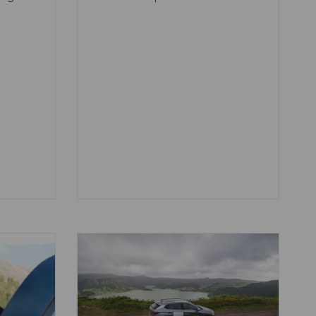
queno,
sempre disseram “lambreta”.
encial
ém a MSX
sma
, mas
 têm.