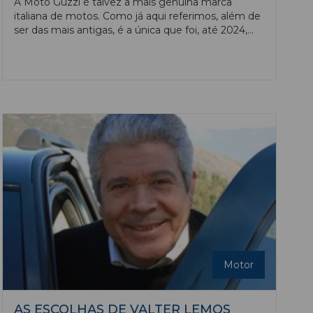
A Moto Guzzi é talvez a mais genuína marca
italiana de motos. Como já aqui referimos, além de
ser das mais antigas, é a única que foi, até 2024,
exclusivamente produzida em Itália e sempre no
mesmo local, Mandello del Lario. Várias das marcas
de motos históricas de Itália desapareceram ou
foram adquiridas por empresas de outros países,
como por exemplo a Ducati (adquirida pelos
alemães do grupo VW) ou a Benelli (adquirida pelos
chineses do Qianjiang Group), mas a Guzzi
continua num grupo italiano (o grupo Piaggio que
integra também a Aprilia e a Vespa).
Motor
AS ESCOLHAS DE VALTER LEMOS