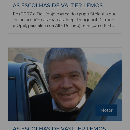
AS ESCOLHAS DE VALTER LEMOS
Em 2007 a Fiat (hoje marca do grupo Stelantis que
inclui também as marcas Jeep, Peugeout, Citroen
e Opel, para além da Alfa Romeo) relançou o Fiat
500, modelo que tinha estatuto de ícone, tendo
sido fabricados 4 milhões de exemplares durante o
seu primeiro período de produção de 1957 a 1975.
Motor
AS ESCOLHAS DE VASLTER LEMOS