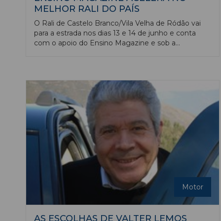
MELHOR RALI DO PAÍS
O Rali de Castelo Branco/Vila Velha de Ródão vai
para a estrada nos dias 13 e 14 de junho e conta
com o apoio do Ensino Magazine e sob a
organização da Escuderia Castelo Branco. Estão
presentes os melhores pilotos e navegadores dos
campeonatos nacionais.
Motor
AS ESCOLHAS DE VALTER LEMOS