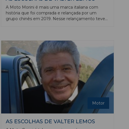
A Moto Morini é mais uma marca italiana com
história que foi comprada e relançada por um
grupo chinês em 2019. Nesse relançamento teve
especial relevo a X-Cape 649, uma trail média com
design arrebatador, cuja procura foi muito superior
à capacidade de produção e entrega,
especialmente em países mais periféricos como
Portugal.
Motor
AS ESCOLHAS DE VALTER LEMOS