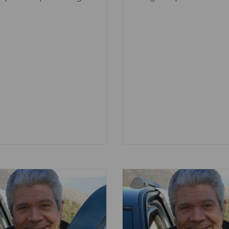
a. Mas com o equipamento
do Mini, um automóvel pe
em a chuva nem o frio são
mas com tudo o que de ess
vos para um passeio ou para
existe num grande. Tamb
slocação para o trabalho,
125 se pode definir da me
mente nas cidades, se
forma, uma moto pequena
zer em duas (ou três rodas)
com tudo o que as grandes
 bem mais rápida do que
 automóvel, ficando, por
ongos minutos e até horas
m filas intermináveis. Nas
cidades portuguesas já se
razoável tráfego de motos,
urante o Inverno,
mente nas horas de ida e
 do trabalho.