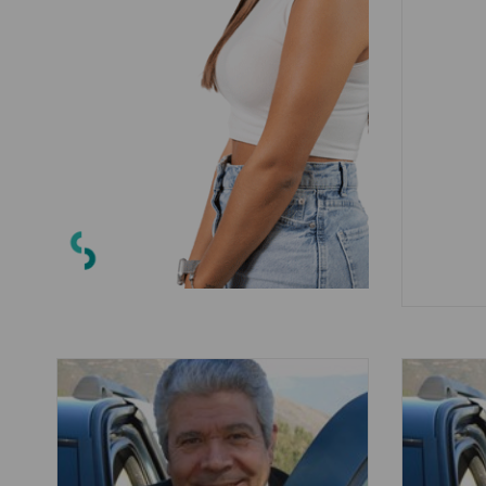
despert
devido n
impediti
que a de
especial
possa fa
de forma
usando o
vezes, l
parado e
maiores 
nota um 
mesmo d
especial
regresso