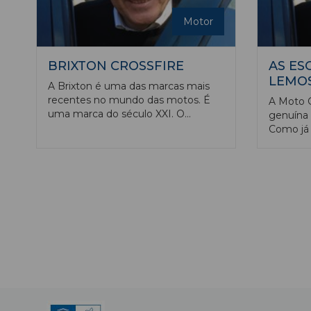
Motor
BRIXTON CROSSFIRE
AS ES
LEMO
A Brixton é uma das marcas mais
recentes no mundo das motos. É
A Moto G
uma marca do século XXI. O
genuína 
primeiro protótipo apareceu na feira
Como já 
de Milão (EICMA) em 2015 e os
das mais 
primeiros exemplares começaram a
até hoje
ser comercializados em 2017!
em Itáli
Propriedade de um grupo austríaco,
Mandello 
as motos são projetadas e
marcas d
desenvolvidas na Áustria e
desapare
produzidas na China, como se
por empr
tornou comum em diversas marcas
como po
europeias.
(adquiri
VW) ou a
chineses
Guzzi co
(o grupo