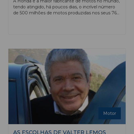
A Honda é a maior fabricante de motos no mundo,
tendo atingido, há poucos dias, o incrível número
de 500 milhões de motos produzidas nos seus 76
anos de atividade. A marca japonesa vende-se em
todo o mundo e um dos seus maiores mercados é
naturalmente a Índia, cujo mercado é o maior do
mundo neste tipo de veículos. Neste mercado as
médias cilindradas têm especial significado e um
dos mais recentes êxitos da Honda foi a GB 350,
após o que a marca alargou a oferta do modelo a
outros países como o Japão, a Europa e a América
do sul.
Motor
AS ESCOLHAS DE VALTER LEMOS