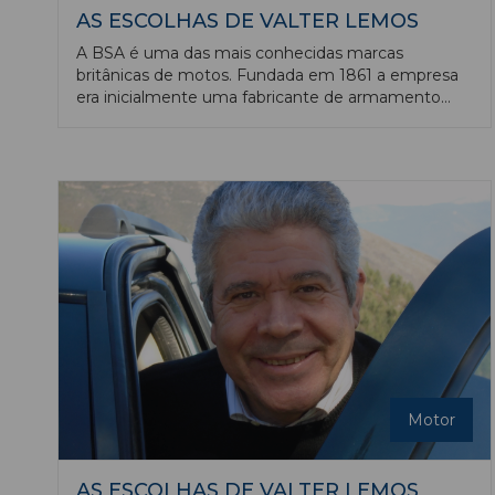
AS ESCOLHAS DE VALTER LEMOS
A BSA é uma das mais conhecidas marcas
britânicas de motos. Fundada em 1861 a empresa
era inicialmente uma fabricante de armamento
(Birmingham Small Arms). Nos anos seguintes à II
Guerra Mundial a BSA chegou a ser o maior
construtor mundial de motociclos. Seguiu-se, no
entanto o declínio e quase completo
desaparecimento.
Motor
AS ESCOLHAS DE VALTER LEMOS