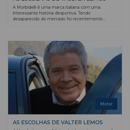
A Morbidelli é uma marca italiana com uma
interessante história desportiva. Tendo
desaparecido do mercado foi recentemente
recuperada pelo grupo Keeway, que, como vem
sendo habitual para os grupos de origem chinesa,
estabeleceu um departamento de design e
engenharia em Bolonha, Itália (daí o acrónimo
MBP -Moto Bologna Passion - associado à marca)
produzindo os veículos na China, onde os custos de
produção são bem mais baixos.
Motor
AS ESCOLHAS DE VALTER LEMOS