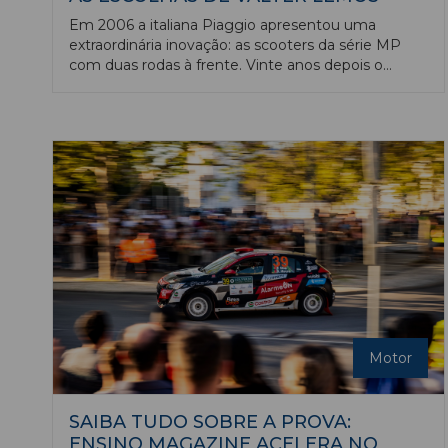
Em 2006 a italiana Piaggio apresentou uma
extraordinária inovação: as scooters da série MP
com duas rodas à frente. Vinte anos depois o
conceito mostra-se vencedor, tendo sido um êxito
para a Piaggio e várias outras marcas adotaram o
conceito como, por exemplo, a Yamaha.
Motor
SAIBA TUDO SOBRE A PROVA:
ENSINO MAGAZINE ACELERA NO