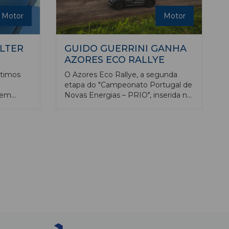
Motor
Motor
ALTER
GUIDO GUERRINI GANHA
AZORES ECO RALLYE
ltimos
O Azores Eco Rallye, a segunda
etapa do "Campeonato Portugal de
 em
Novas Energias – PRIO", inserida no
er de
Bridgestone FIA ecoRally Cup, o
da
"campeonato do Mundo" da
c.
Modalidade, foi ganho pela dupla
italo-polaca Guido Guerrini/Artur
Prusak, ao volante de um Kia E-
Niro.