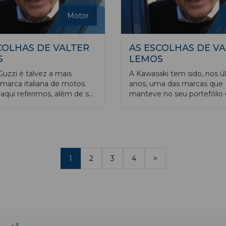
Motor
COLHAS DE VALTER
AS ESCOLHAS DE V
S
LEMOS
uzzi é talvez a mais
A Kawasaki tem sido, nos ú
marca italiana de motos.
anos, uma das marcas que
aqui referimos, além de ser
manteve no seu portefólio
antigas, é a única que foi,
Portugal, um modelo cruis
, exclusivamente produzida
média cilindrada, a conheci
a e sempre no mesmo local,
Vulcan com motor de 650 c
del Lario. Várias das
e motos históricas de Itália
ceram ou foram adquiridas
1
2
3
4
>
esas de outros países,
r exemplo a Ducati
da pelos alemães do grupo
 Benelli (adquirida pelos
 do Qianjiang Group), mas a
ntinua num grupo italiano
 Piaggio que integra