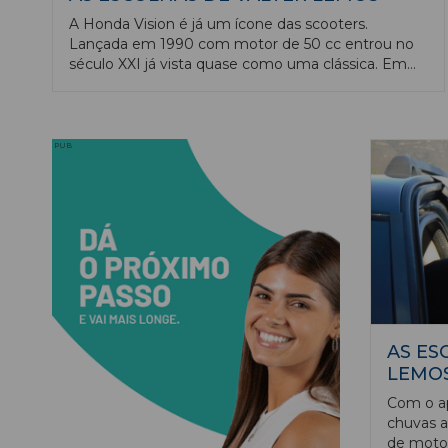
A Honda Vision é já um ícone das scooters.
Lançada em 1990 com motor de 50 cc entrou no
século XXI já vista quase como uma clássica. Em
2011 a Honda introduziu na Europa a Vision 110 que
continua o seu caminho, agora em 2025 já com a
nova homologação Euro 5+.
PUB
AS ES
LEMO
Com o ap
chuvas a
de moto