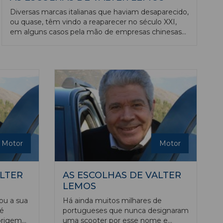
Diversas marcas italianas que haviam desaparecido,
ou quase, têm vindo a reaparecer no século XXI,
em alguns casos pela mão de empresas chinesas
que comprando aquelas marcas têm vindo a
relançá-las com uma estratégia que assenta na
manutenção em Itália dos centros de design e
engenharia e a produção na China, conseguindo
assim o melhor dos dois lados: tecnologia e design
de topo e baixos custos de produção. O melhor
exemplo disso é a Benelli que tem vindo a ocupar
os lugares cimeiros de vendas em Itália e na
Europa.
Motor
Motor
ALTER
AS ESCOLHAS DE VALTER
LEMOS
ou a sua
Há ainda muitos milhares de
 é
portugueses que nunca designaram
origem
uma scooter por esse nome e