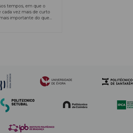
sos tempos, em que o
cada vez mais de curto
 mais importante do que
rseguir o inesperado. Na
 é apenas praticando a
da descoberta que faremos
rtas verdadeiramente
rmadoras e manteremos o
gar na vanguarda. É uma
ientadora da Escola de
e Tecnologia da
dade de Évora (ECT).