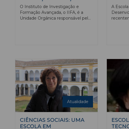
O Instituto de Investigação e
A Escola
Formação Avançada, o IIFA, é a
Desenvo
Unidade Orgânica responsável pelos
recentem
programas de doutoramento, pelos
Departa
mestrados ERASMUS MUNDUS e
Saúde e
pela coordenação da atividade das
Médicas 
unidades de Investigação.
promover
visaram 
pilares:
Extensã
Atualidade
CIÊNCIAS SOCIAIS: UMA
ESCOL
ESCOLA EM
TECN