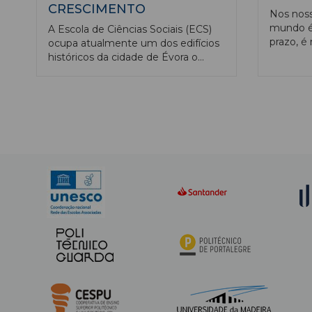
CRESCIMENTO
Nos nos
mundo é 
A Escola de Ciências Sociais (ECS)
prazo, é
ocupa atualmente um dos edifícios
nunca pe
históricos da cidade de Évora o
verdade,
Colégio do Espírito Santo, fundado
ciência 
em 1559, para instalar a
descobe
Universidade, com formações
transfo
muito centradas nas áreas das
nosso lu
Humanidades e Ciências Sociais,
linha or
como a Teologia, a Filosofia, a
Ciência 
Gramática e Humanidades, e o
Universi
Colégio Pedro da Fonseca. Por
estes espaços passaram (e
formaram-se) figuras incontornáveis
da cultura portuguesa: Pedro da
Fonseca, Luís de Molina, Manuel
Severim de Faria, Luís António
Verney, Augusto da Silva, Francisco
Ramos, Carlos Zorrinho, entre
outros.