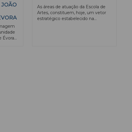
 JOÃO
As áreas de atuação da Escola de
Artes, constituem, hoje, um vetor
ÉVORA
estratégico estabelecido na
Academia e no território
ermagem
envolvente. Esta tendência tem-se
unidade
acentuado nos últimos anos, e a sua
e Évora
importância atingiu índices
tonomia
altamente satisfatórios, sendo um
elemento crucial na ligação à
comunidade. Recentemente, esta
proximidade ganhou um novo
impulso com a confirmação de que
Évora será Capital Europeia da
Cultura em 2027 e com a
consequente ligação da
Universidade de Évora ao evento.