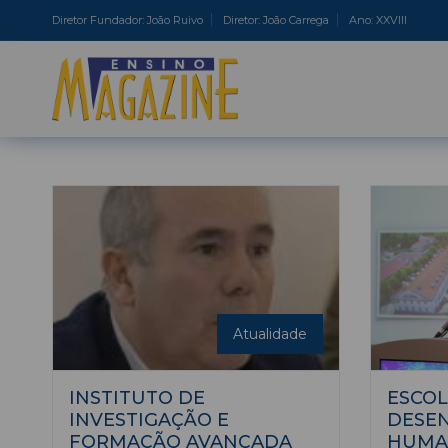
Diretor Fundador: João Ruivo
Diretor: João Carrega
Ano: XXVIII
Atualidade
INSTITUTO DE
ESCOL
INVESTIGAÇÃO E
DESE
FORMAÇÃO AVANÇADA
HUMA