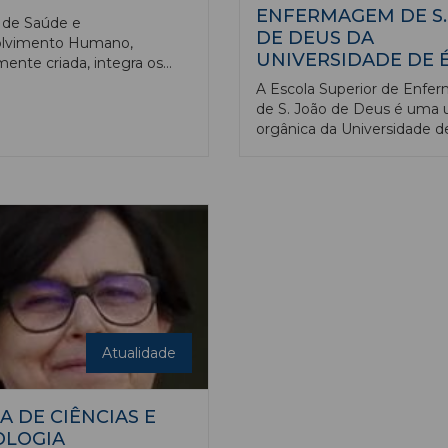
ENFERMAGEM DE S.
 de Saúde e
DE DEUS DA
lvimento Humano,
UNIVERSIDADE DE 
ente criada, integra os
mento de Desporto e
A Escola Superior de Enf
 Departamento de Ciências
de S. João de Deus é uma 
e da Saúde, e tem vindo a
orgânica da Universidade d
 múltiplas iniciativas, que
(UÉESESJD), dotada de au
intervir nos 3 importantes
científica e pedagógica.
 Formação, Investigação, e a
o à Comunidade.
Atualidade
A DE CIÊNCIAS E
OLOGIA