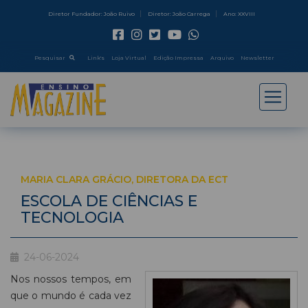
Diretor Fundador: João Ruivo
Diretor: João Carrega
Ano: XXVIII
Pesquisar
Link's
Loja Virtual
Edição Impressa
Arquivo
Newsletter
MARIA CLARA GRÁCIO, DIRETORA DA ECT
ESCOLA DE CIÊNCIAS E
TECNOLOGIA
24-06-2024
Nos nossos tempos, em
que o mundo é cada vez