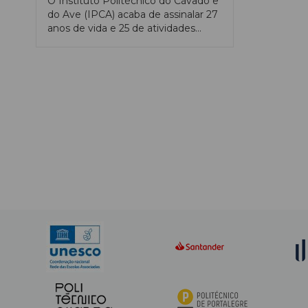
O Instituto Politécnico do Cávado e
do Ave (IPCA) acaba de assinalar 27
anos de vida e 25 de atividades
letivas. Com 6200 alunos, além do
Campus em Barcelos, tem
estruturas em Guimarães, onde será
construída uma escola de hotelaria,
e em Braga, ministrando ainda
cursos em Famalicão. Maria José
Fernandes, presidente da
instituição, explica ao Ensino
Magazine os projetos do IPCA,
como a ampliação do campus em
Barcelos, num investimento de 18
milhões de euros.