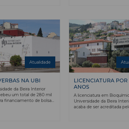
na presidência da
Congresso Internacional so
 de Ética da Universidade
‘Recuperação, Manutenção
Interior (CE-UBI). António
Reabilitação de Edifícios’
raldes de Mendonça,
2023), de 5 a 7 de dezembr
 do Departamento de
Faculdade de Engenharia d
 é o novo vice-presidente
evento teve como tema cen
tidade.
“resiliência e adaptação de e
e cidades para as mudança
climáticas” e contou com o
do Ensino Magazine.
Atualidade
Atu
VERBAS NA UBI
LICENCIATURA POR 
ANOS
sidade da Beira Interior
cebeu um total de 280 mil
A licenciatura em Bioquími
ra financiamento de bolsas
Universidade da Beira Interi
idade Erasmus+, que
acaba de ser acreditada pel
 todos os ciclos de
período máximo, de seis an
 um valor representa um
sequência da avaliação posi
de 82,6 mil euros face aos
funcionamento do curso, po