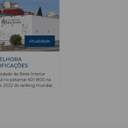
 jovens e respetivas famílias
Proposal Award pela Acad
am por esta doença".
Management (AOM), na 81
Annual Meeting of the Ac
Management, realizada
virtualmente entre 29 de ju
de agosto.
Atualidade
MELHORA
IFICAÇÕES
sidade da Beira Interior
tá no patamar 601-800 na
e 2022 do ranking mundial
o pelo Times Higher
n (THE), que avalia mais de
demias. Esta é o sexto ano
ivo que a UBI integra o
iversity Rankings (WUR),
ando uma sólida presença
 universidades de maior