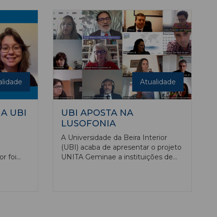
European Network of Ombuds in
rior
Higher Education, disse ao Ensino
Magazine a instituição sedeada na
Covilhã.
alidade
Atualidade
A UBI
UBI APOSTA NA
LUSOFONIA
A Universidade da Beira Interior
(UBI) acaba de apresentar o projeto
or foi
UNITA Geminae a instituições de
melhores
países de língua oficial portuguesa,
 da
que podem assim vir a ser parceiros
ligião
da Universidade europeia UNITA -
 and
Universitas Montium, que agora se
, tendo
empenha na realização de parcerias
on
com instituições de países externos