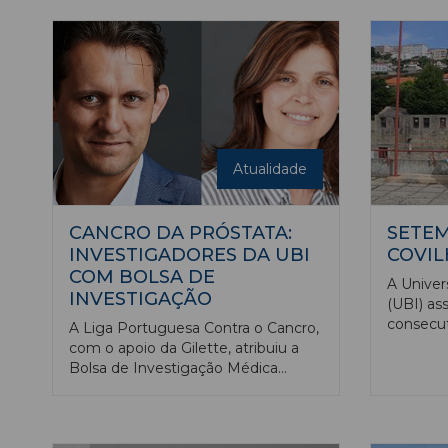
valores 
criação de um mural em Botwood,
Canadá, em homenagem à heroica
hospedeira de bordo Adele Jenkins
que, em 1942 salvou cinco
passageiros num acidente com um
aparelho similar, mergulhando nos
destroços.
Atualidade
CANCRO DA PRÓSTATA:
SETE
INVESTIGADORES DA UBI
COVIL
COM BOLSA DE
A Univer
INVESTIGAÇÃO
(UBI) as
consecut
A Liga Portuguesa Contra o Cancro,
Dourado 
com o apoio da Gilette, atribuiu a
para o Ca
Bolsa de Investigação Médica
em Portu
LPCC/ Gilette – Cancro da Próstata
dourada 
ao projeto MICROBIO-PCa de
da força,
Bruno Jorge Pereira, urologista e
adjetivo