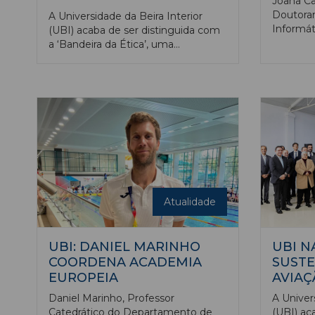
Joana Ca
Doutora
A Universidade da Beira Interior
Informát
(UBI) acaba de ser distinguida com
Beira Int
a ‘Bandeira da Ética’, uma
prémio d
certificação de qualidade atribuída
edição d
pelo Instituto Português do
on Agents
Desporto e Juventude (IPDJ), no
(ICAART)
âmbito do Plano Nacional de Ética
entre 5 
no Desporto, que reconhece
formalmente a estratégia
estruturada da academia na
promoção de valores éticos através
da prática desportiva.
Atualidade
UBI: DANIEL MARINHO
UBI N
COORDENA ACADEMIA
SUSTE
EUROPEIA
AVIAÇ
Daniel Marinho, Professor
A Univer
Catedrático do Departamento de
(UBI) ac