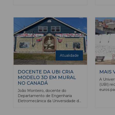
academia diz que estão nomeados
mandato 
“De Sol a Sol”, de Joana Afonso, e
Comissão
“Mãos da Terra”, de Luís Sequeira,
da Beira 
para “Melhor Curta-Metragem
José Ge
Documentário”; “Natureza Morta”,
docente
realizado por David Figueiredo, é
Química,
um dos escolhidos para a categoria
desta en
“Melhor Curta-Metragem
Experimental”, enquanto que “Não
Sei o Que Fazer Com as Mãos”, da
autoria de Marta Delgado e Luís
Atualidade
Miguel Rocha, está indicado em
“Melhor Curta-Metragem Ficção”.
DOCENTE DA UBI CRIA
MAIS 
MODELO 3D EM MURAL
A Univer
NO CANADÁ
(UBI) re
euros pa
João Monteiro, docente do
de mobil
Departamento de Engenharia
abrangem
Eletromecânica da Universidade da
estudos,
Beira Interior, desenhou o modelo
aumento 
3D de um hidroavião usado na