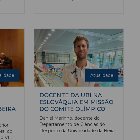
lo
Sporting Clube de Portugal (SCP)
as
para a realização de um treino de
preparação para o jogo com a
. A
Associação Desportiva do Fundão
do até
(ADF). A partida realizou-se a 15 de
 da UBI
janeiro, e contou para a 12.ª jornada
 para a
do campeonato nacional de futsal
da 1.ª divisão, a Liga Placard em
o dos
Futsal.
alidade
Atualidade
DOCENTE DA UBI NA
ESLOVÁQUIA EM MISSÃO
BEIRA
DO COMITÉ OLÍMPICO
Daniel Marinho, docente do
Departamento de Ciências do
rior
Desporto da Universidade da Beira
ral do
Interior (UBI), integrou a comitiva
 o VI