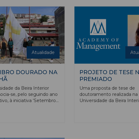
recebidos em 2021-2022.
da Agência de Avaliação e
Acreditação do Ensino Supe
(A3ES).
Atualidade
Atu
MBRO DOURADO NA
PROJETO DE TESE N
HÃ
PREMIADO
sidade da Beira Interior
Uma proposta de tese de
socia-se, pelo seguindo ano
doutoramento realizada na
ivo, à iniciativa ‘Setembro
Universidade da Beira Interi
- Mês de Sensibilização
considerada uma das três 
ncro Infantil’, promovida
a nível mundial, no domínio
gal pela Acreditar. A cor
Gestão, Espiritualidade e Re
da bandeira simboliza a "cor
(Management, Spirituality,
 coragem e da resiliência,
Religion [MSR] no original)
s comuns a todas as
recebido o MSR Dissertati