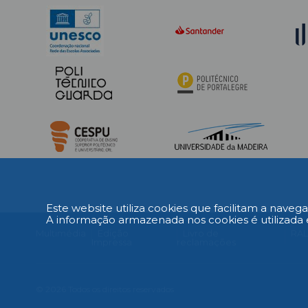
fundos Bynd Venture Capital e a
reconhec
Caixa Capital e o Grupo Luz Saúde.
Ambas reforçaram, assim, o
investimento na empresa.
Este website utiliza cookies que facilitam a navega
A informação armazenada nos cookies é utilizada 
Multimédia
Edição
Livro de
RA
Impressa
reclamações
© 2026 Todos os direitos reservados