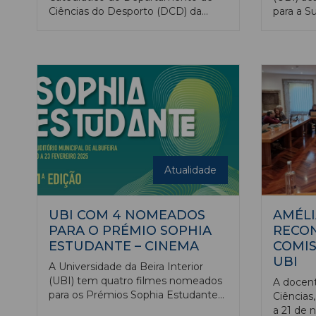
Ciências do Desporto (DCD) da
para a S
Universidade da Beira Interior (UBI),
(ASA). A
foi selecionado para coordenar a
parte, c
recentemente criada Academia da
ensino su
European Aquatics, organismo
governam
responsável pela regulação no
a descar
continente europeu das diferentes
tecnológ
disciplinas da Natação e das
em Portu
Atividades Aquáticas. A European
Aquatics, criada em 1927 e, desde
2015, com sede em Nyon (Suíça), é
constituída por 52 federações
Atualidade
nacionais de natação na Europa.
UBI COM 4 NOMEADOS
AMÉLI
PARA O PRÉMIO SOPHIA
RECO
ESTUDANTE – CINEMA
COMIS
UBI
A Universidade da Beira Interior
(UBI) tem quatro filmes nomeados
A docent
para os Prémios Sophia Estudante
Ciências,
2025. Ao Ensino Magazine a
a 21 de 