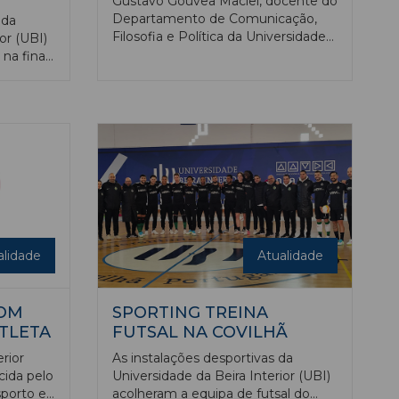
Gustavo Gouvêa Maciel, docente do
Departamento de Comunicação,
 da
Filosofia e Política da Universidade
or (UBI)
da Beira Interior (UBI), foi
na final
galardoado com o ‘Prémio Tágides:
6 com o
Pessoas que Inspiram no Combate
uma
à Corrupção’, na categoria ‘Projeto
de Investigação’, numa cerimónia
realizada recentemente no Centro
Cultural de Belém, em Lisboa.
s à
etos
mentar.
alidade
Atualidade
COM
SPORTING TREINA
TLETA
FUTSAL NA COVILHÃ
rior
As instalações desportivas da
cida pelo
Universidade da Beira Interior (UBI)
sporto e
acolheram a equipa de futsal do