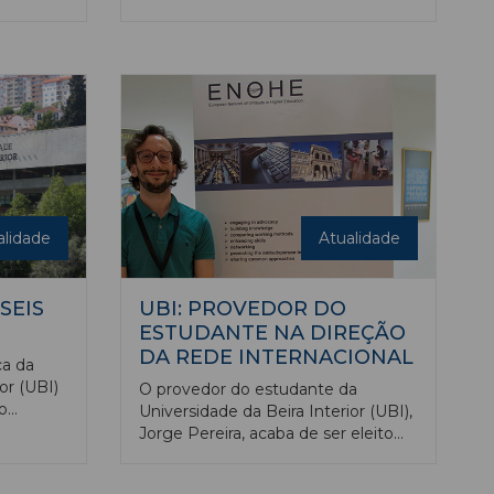
do Comité Olímpico de Portugal
bre
que participou no Festival Olímpico
 e
da Juventude Europeia, em Banská
 (CIRMARE
Bystrica (Eslováquia), entre 25 e 30
o, na
de julho.
a UBI. O
tral a
difícios
s
 apoio
alidade
Atualidade
SEIS
UBI: PROVEDOR DO
ESTUDANTE NA DIREÇÃO
DA REDE INTERNACIONAL
ca da
or (UBI)
O provedor do estudante da
o
Universidade da Beira Interior (UBI),
os, na
Jorge Pereira, acaba de ser eleito
tiva do
para a direção da rede internacional
r parte
de provedores, a ENOHE –