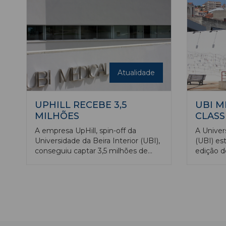
professor convidado da Faculdade
crianças,
de Ciências da Saúde da
que pass
Universidade da Beira Interior (FCS-
UBI) e membro colaborador do
Centro de Investigação em Ciências
da Saúde (CICS-UBI), disse ao
Ensino Magazine a UBI.
Atualidade
UPHILL RECEBE 3,5
UBI 
MILHÕES
CLASS
A empresa UpHill, spin-off da
A Univer
Universidade da Beira Interior (UBI),
(UBI) es
conseguiu captar 3,5 milhões de
edição d
euros para o desenvolvimento de
elaborad
um software de apoio à decisão
Educatio
médica, na sequência de uma ronda
1600 aca
de investimento que teve como
consecut
líderes a Brighteye Ventures e a
World Un
MustardSeedMAZE, tendo contado
evidenci
ainda com a participação dos
entre as