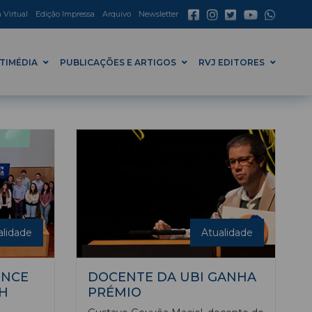
a Virtual
Edição Impressa
Arquivo
Newsletter
TIMÉDIA
PUBLICAÇÕES E ARTIGOS
RVJ EDITORES
alidade
Atualidade
ENCE
DOCENTE DA UBI GANHA
CH
PRÉMIO