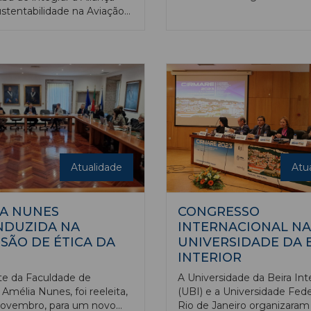
Juventude (IPDJ) com o Se
ustentabilidade na Aviação
Estudante-Atleta, pelas bo
 academia covilhanense faz
práticas que desenvolve no
om outras instituições de
fomento de carreiras duplas
perior, desta iniciativa
atribuição do estatuto, váli
ental que visa impulsionar
2026, reconhece o esforço
bonização e a inovação
para promover as condições
ica no sector da aviação
prática desportiva e para o
gal.
desenvolvimento académic
seus estudantes-atletas.
Atualidade
Atu
A NUNES
CONGRESSO
NDUZIDA NA
INTERNACIONAL NA
SÃO DE ÉTICA DA
UNIVERSIDADE DA 
INTERIOR
e da Faculdade de
A Universidade da Beira Inte
 Amélia Nunes, foi reeleita,
(UBI) e a Universidade Fede
novembro, para um novo
Rio de Janeiro organizaram