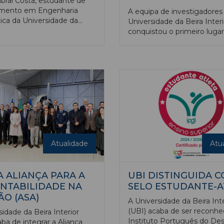
bral Costa, estudante de
mento em Engenharia
A equipa de investigadores
ica da Universidade da
Universidade da Beira Interi
erior, foi distinguida com o
conquistou o primeiro lugar 
e Melhor Poster na 18.ª
do Seed Tech Transfer 202
a International Conference
projeto Sensiflex Gripper, 
 and Artificial Intelligence
solução que consiste no
, realizada em Marbella
desenvolvimento de garras
e 7 de março.
robóticas macias e
autosensorizadas destinada
manipulação precisa de obj
frágeis na indústria agroali
Atualidade
Atu
A ALIANÇA PARA A
UBI DISTINGUIDA 
NTABILIDADE NA
SELO ESTUDANTE-A
ÃO (ASA)
A Universidade da Beira Inte
(UBI) acaba de ser reconhe
sidade da Beira Interior
Instituto Português do De
aba de integrar a Aliança