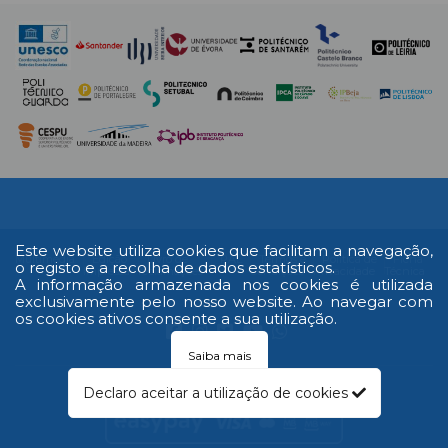
Este website utiliza cookies que facilitam a navegação,
Multimédia
Edição
Livro de
RAL
Termos e
Política de
Ficha
o registo e a recolha de dados estatísticos.
Impressa
reclamações
Condições
Privacidade
Técnica
A informação armazenada nos cookies é utilizada
exclusivamente pelo nosso website. Ao navegar com
os cookies ativos consente a sua utilização.
Saiba mais
© 2026 Todos os direitos reservados
Declaro aceitar a utilização de cookies