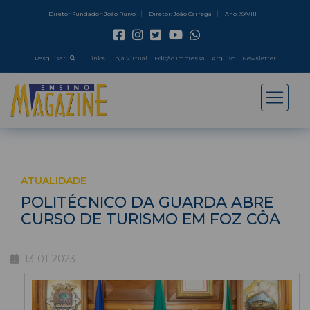
Diretor Fundador: João Ruivo
Diretor: João Carrega
Ano: XXVIII
Pesquisar
Link's
Loja Virtual
Edição Impressa
Arquivo
Newsletter
ATUALIDADE
POLITÉCNICO DA GUARDA ABRE
CURSO DE TURISMO EM FOZ CÔA
13-01-2023