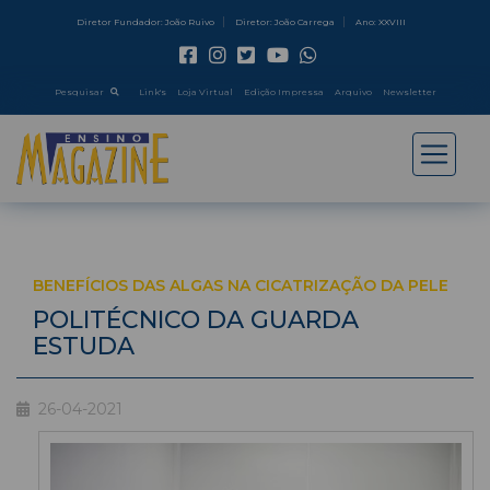
Diretor Fundador: João Ruivo
Diretor: João Carrega
Ano: XXVIII
Pesquisar
Link's
Loja Virtual
Edição Impressa
Arquivo
Newsletter
BENEFÍCIOS DAS ALGAS NA CICATRIZAÇÃO DA PELE
POLITÉCNICO DA GUARDA
ESTUDA
26-04-2021