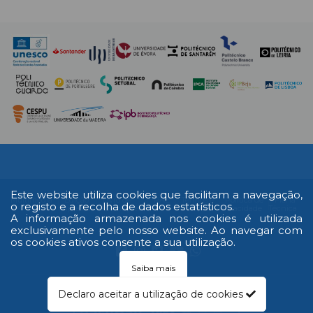
Este website utiliza cookies que facilitam a navegação,
Multimédia
Edição
Livro de
RAL
Termos e
Política de
Ficha
o registo e a recolha de dados estatísticos.
Impressa
reclamações
Condições
Privacidade
Técnica
A informação armazenada nos cookies é utilizada
exclusivamente pelo nosso website. Ao navegar com
os cookies ativos consente a sua utilização.
Saiba mais
© 2026 Todos os direitos reservados
Declaro aceitar a utilização de cookies