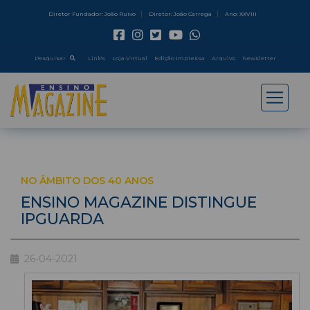
Diretor Fundador: João Ruivo
Diretor: João Carrega
Ano: XXVIII
Pesquisar
Link's
Loja Virtual
Edição Impressa
Arquivo
Newsletter
NO ÂMBITO DOS 40 ANOS
ENSINO MAGAZINE DISTINGUE
IPGUARDA
26-04-2021