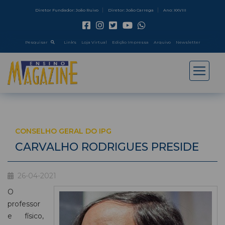
Diretor Fundador: João Ruivo
Diretor: João Carrega
Ano: XXVIII
Pesquisar
Link's
Loja Virtual
Edição Impressa
Arquivo
Newsletter
CONSELHO GERAL DO IPG
CARVALHO RODRIGUES PRESIDE
26-04-2021
O
professor
e físico,