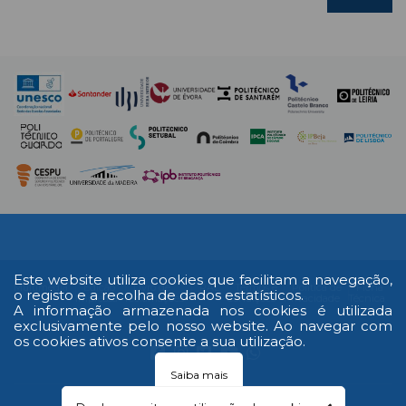
Este website utiliza cookies que facilitam a navegação,
Multimédia
Edição
Livro de
RAL
Termos e
Política de
Ficha
o registo e a recolha de dados estatísticos.
Impressa
reclamações
Condições
Privacidade
Técnica
A informação armazenada nos cookies é utilizada
exclusivamente pelo nosso website. Ao navegar com
os cookies ativos consente a sua utilização.
Saiba mais
© 2026 Todos os direitos reservados