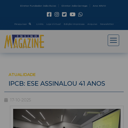
Diretor Fundador: João Ruivo
Diretor: João Carrega
Ano: XXVIII
Pesquisar
Link's
Loja Virtual
Edição Impressa
Arquivo
Newsletter
ATUALIDADE
IPCB: ESE ASSINALOU 41 ANOS
17-10-2025