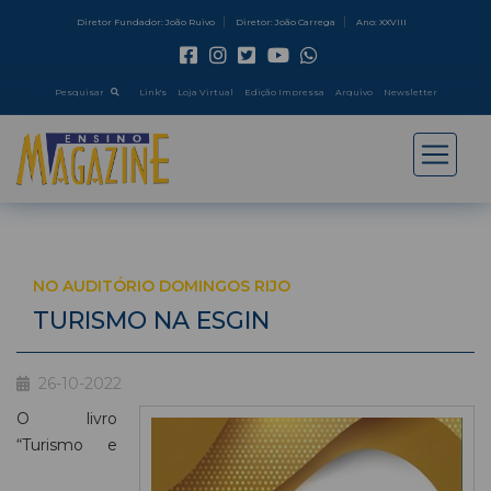
Diretor Fundador: João Ruivo
Diretor: João Carrega
Ano: XXVIII
Pesquisar
Link's
Loja Virtual
Edição Impressa
Arquivo
Newsletter
NO AUDITÓRIO DOMINGOS RIJO
TURISMO NA ESGIN
26-10-2022
O livro
“Turismo e