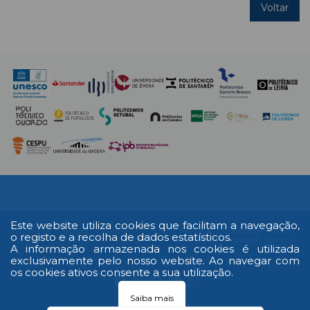
Voltar
Este website utiliza cookies que facilitam a navegação,
Multimédia
Edição
Livro de
RAL
Termos e
Política de
Ficha
o registo e a recolha de dados estatísticos.
Impressa
reclamações
Condições
Privacidade
Técnica
A informação armazenada nos cookies é utilizada
exclusivamente pelo nosso website. Ao navegar com
os cookies ativos consente a sua utilização.
Saiba mais