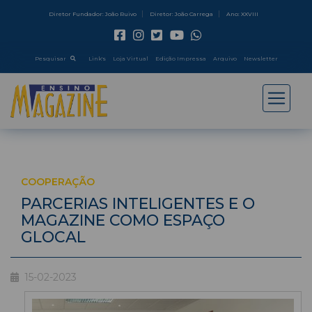
Diretor Fundador: João Ruivo
Diretor: João Carrega
Ano: XXVIII
Pesquisar
Link's
Loja Virtual
Edição Impressa
Arquivo
Newsletter
COOPERAÇÃO
PARCERIAS INTELIGENTES E O
MAGAZINE COMO ESPAÇO
GLOCAL
15-02-2023