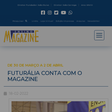
Diretor Fundador: João Ruivo
Diretor: João Carrega
Ano: XXVIII
Pesquisar
Link's
Loja Virtual
Edição Impressa
Arquivo
Newsletter
DE 30 DE MARÇO A 2 DE ABRIL
FUTURÁLIA CONTA COM O
MAGAZINE
18-02-2022