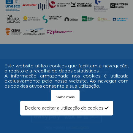
Este website utiliza cookies que facilitam a navegação,
Multimédia
Edição
Livro de
RAL
Termos e
Política de
Ficha
o registo e a recolha de dados estatísticos.
Impressa
reclamações
Condições
Privacidade
Técnica
A informação armazenada nos cookies é utilizada
exclusivamente pelo nosso website. Ao navegar com
os cookies ativos consente a sua utilização.
Saiba mais
© 2026 Todos os direitos reservados
Declaro aceitar a utilização de cookies
Desenvolvido por