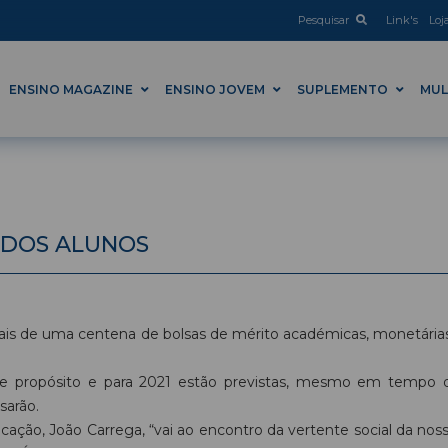
Pesquisar
Link's
Loj
ENSINO MAGAZINE
ENSINO JOVEM
SUPLEMENTO
MUL
 DOS ALUNOS
ais de uma centena de bolsas de mérito académicas, monetárias,
 propósito e para 2021 estão previstas, mesmo em tempo de 
sarão.
licação, João Carrega, “vai ao encontro da vertente social da n