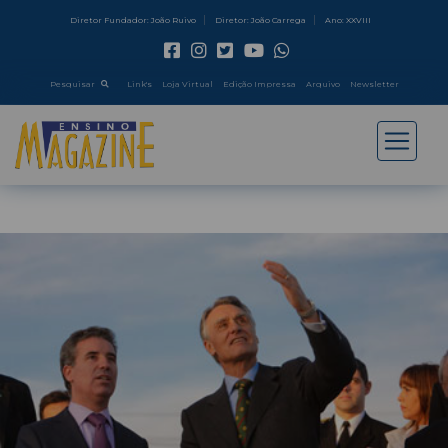
Diretor Fundador: João Ruivo
Diretor: João Carrega
Ano: XXVIII
Pesquisar
Link's
Loja Virtual
Edição Impressa
Arquivo
Newsletter