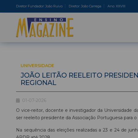
Diretor Fundador: João Ruivo
Diretor: João Carrega
Ano: XXVIII
UNIVERSIDADE
JOÃO LEITÃO REELEITO PRESID
REGIONAL
01-07-2026
O vice-reitor, docente e investigador da Universidade da
ser reeleito presidente da Associação Portuguesa para
Na sequência das eleições realizadas a 23 e 24 de junho
APDR até 2028.