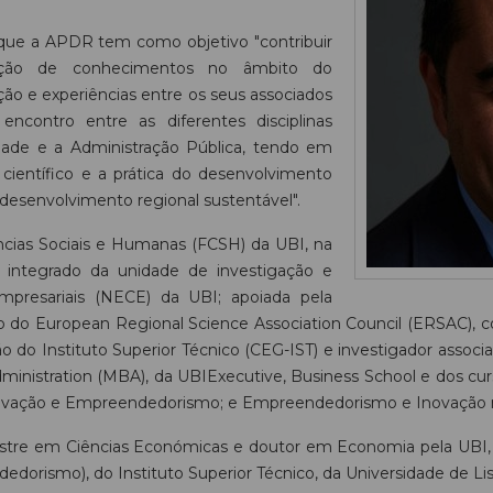
 que a APDR tem como objetivo "contribuir
ação de conhecimentos no âmbito do
ão e experiências entre os seus associados
 encontro entre as diferentes disciplinas
idade e a Administração Pública, tendo em
científico e a prática do desenvolvimento
 desenvolvimento regional sustentável".
cias Sociais e Humanas (FCSH) da UBI, na
 integrado da unidade de investigação e
presariais (NECE) da UBI; apoiada pela
ro do European Regional Science Association Council (ERSAC),
do Instituto Superior Técnico (CEG-IST) e investigador associad
Administration (MBA), da UBIExecutive, Business School e dos 
Inovação e Empreendedorismo; e Empreendedorismo e Inovação n
stre em Ciências Económicas e doutor em Economia pela UBI, 
dorismo), do Instituto Superior Técnico, da Universidade de Li