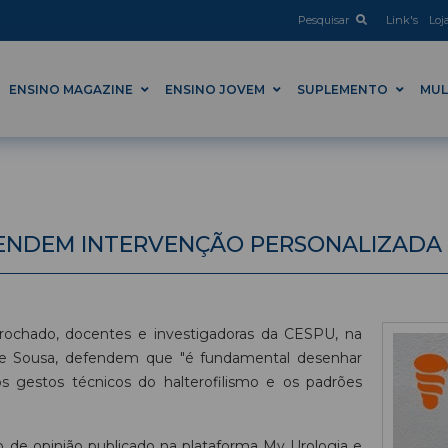
Pesquisar
Link's
Loj
ENSINO MAGAZINE
ENSINO JOVEM
SUPLEMENTO
MUL
ENDEM INTERVENÇÃO PERSONALIZADA
a Brochado, docentes e investigadoras da CESPU, na
 e Sousa, defendem que "é fundamental desenhar
os gestos técnicos do halterofilismo e os padrões
 de opinião publicado na plataforma My Urologia e