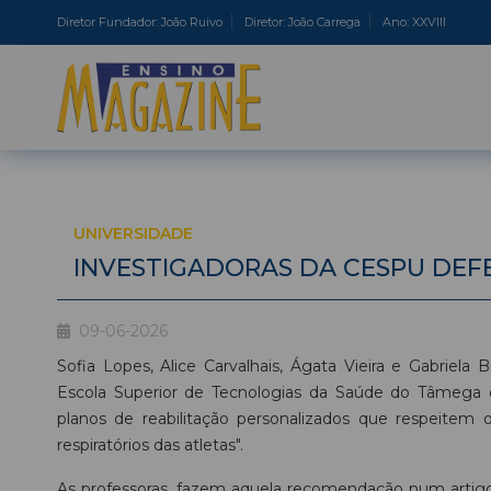
Diretor Fundador: João Ruivo
Diretor: João Carrega
Ano: XXVIII
UNIVERSIDADE
INVESTIGADORAS DA CESPU DEF
09-06-2026
Sofia Lopes, Alice Carvalhais, Ágata Vieira e Gabriel
Escola Superior de Tecnologias da Saúde do Tâmega
planos de reabilitação personalizados que respeitem 
respiratórios das atletas".
As professoras, fazem aquela recomendação num artigo