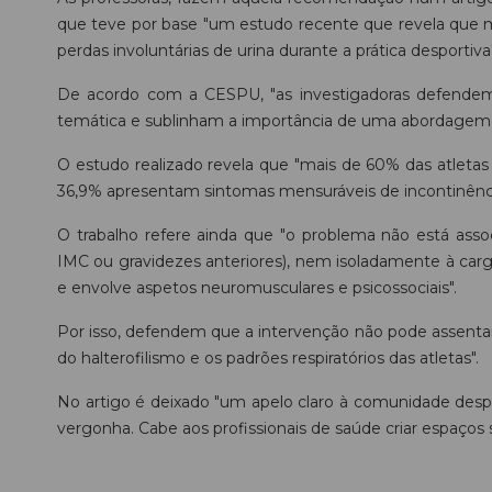
que teve por base "um estudo recente que revela que m
perdas involuntárias de urina durante a prática desportiva"
De acordo com a CESPU, "as investigadoras defendem 
temática e sublinham a importância de uma abordagem pe
O estudo realizado revela que "mais de 60% das atletas 
36,9% apresentam sintomas mensuráveis de incontinênci
O trabalho refere ainda que "o problema não está assoc
IMC ou gravidezes anteriores), nem isoladamente à carga
e envolve aspetos neuromusculares e psicossociais".
Por isso, defendem que a intervenção não pode assentar
do halterofilismo e os padrões respiratórios das atletas".
No artigo é deixado "um apelo claro à comunidade desp
vergonha. Cabe aos profissionais de saúde criar espaços s