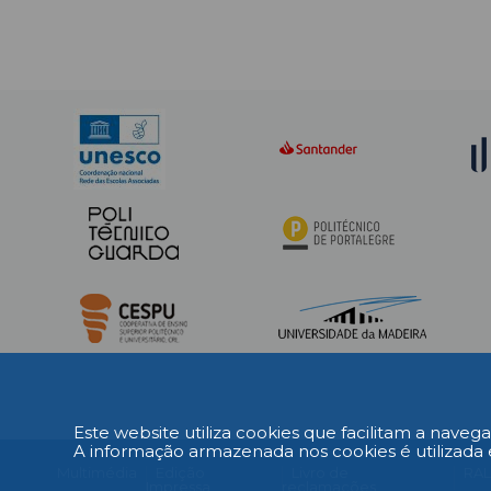
Este website utiliza cookies que facilitam a navega
A informação armazenada nos cookies é utilizada 
Multimédia
Edição
Livro de
RA
Impressa
reclamações