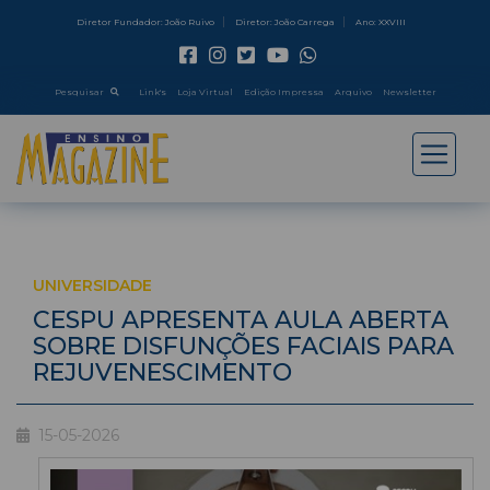
Diretor Fundador: João Ruivo
Diretor: João Carrega
Ano: XXVIII
Pesquisar
Link's
Loja Virtual
Edição Impressa
Arquivo
Newsletter
UNIVERSIDADE
CESPU APRESENTA AULA ABERTA
SOBRE DISFUNÇÕES FACIAIS PARA
REJUVENESCIMENTO
15-05-2026