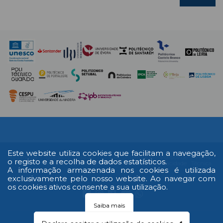
Este website utiliza cookies que facilitam a navegação,
Multimédia
Edição
Livro de
RAL
Termos e
Política de
Ficha
o registo e a recolha de dados estatísticos.
Impressa
reclamações
Condições
Privacidade
Técnica
A informação armazenada nos cookies é utilizada
exclusivamente pelo nosso website. Ao navegar com
os cookies ativos consente a sua utilização.
Saiba mais
© 2026 Todos os direitos reservados