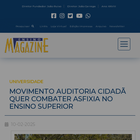
Diretor Fundador: João Ruivo
Diretor: João Carrega
Ano: XXVIII
Pesquisar
Link's
Loja Virtual
Edição Impressa
Arquivo
Newsletter
UNIVERSIDADE
MOVIMENTO AUDITORIA CIDADÃ
QUER COMBATER ASFIXIA NO
ENSINO SUPERIOR
10-02-2025