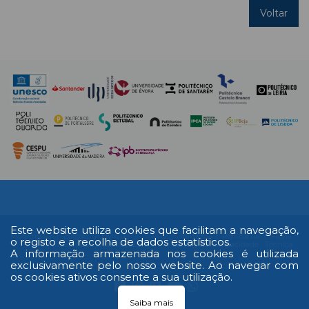
Voltar
Este website utiliza cookies que facilitam a navegação,
Multimédia
Edição
Livro de
RAL
Termos e
Política de
Ficha
o registo e a recolha de dados estatísticos.
Impressa
reclamações
Condições
Privacidade
Técnica
A informação armazenada nos cookies é utilizada
exclusivamente pelo nosso website. Ao navegar com
os cookies ativos consente a sua utilização.
Saiba mais