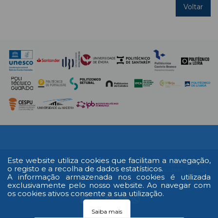
Voltar
Este website utiliza cookies que facilitam a navegação,
Multimédia
Edição
Livro de
RAL
Termos e
Política de
Ficha
o registo e a recolha de dados estatísticos.
Impressa
reclamações
Condições
Privacidade
Técnica
A informação armazenada nos cookies é utilizada
exclusivamente pelo nosso website. Ao navegar com
os cookies ativos consente a sua utilização.
Saiba mais