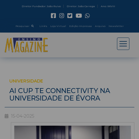
Diretor Fundador: João Ruivo
Diretor: João Carrega
Ano: XXVIII
Pesquisar
Link's
Loja Virtual
Edição Impressa
Arquivo
Newsletter
UNIVERSIDADE
AI CUP TE CONNECTIVITY NA
UNIVERSIDADE DE ÉVORA
15-04-2025