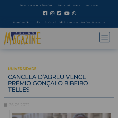
Diretor Fundador: João Ruivo
Diretor: João Carrega
Ano: XXVIII
Pesquisar
Link's
Loja Virtual
Edição Impressa
Arquivo
Newsletter
UNIVERSIDADE
CANCELA D’ABREU VENCE
PRÉMIO GONÇALO RIBEIRO
TELLES
26-05-2022