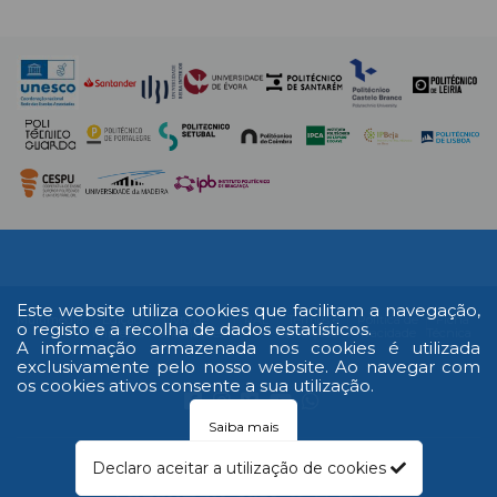
Este website utiliza cookies que facilitam a navegação,
Multimédia
Edição
Livro de
RAL
Termos e
Política de
Ficha
o registo e a recolha de dados estatísticos.
Impressa
reclamações
Condições
Privacidade
Técnica
A informação armazenada nos cookies é utilizada
exclusivamente pelo nosso website. Ao navegar com
os cookies ativos consente a sua utilização.
Saiba mais
© 2026 Todos os direitos reservados
Declaro aceitar a utilização de cookies