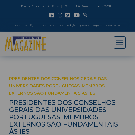
Diretor Fundador: João Ruivo
Diretor: João Carrega
Ano: XXVIII
Pesquisar
Link's
Loja Virtual
Edição Impressa
Arquivo
Newsletter
PRESIDENTES DOS CONSELHOS GERAIS DAS
UNIVERSIDADES PORTUGUESAS: MEMBROS
EXTERNOS SÃO FUNDAMENTAIS ÀS IES
PRESIDENTES DOS CONSELHOS
GERAIS DAS UNIVERSIDADES
PORTUGUESAS: MEMBROS
EXTERNOS SÃO FUNDAMENTAIS
ÀS IES