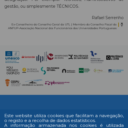
gestão, ou simplesmente TÉCNICOS.
Rafael Serrenho
Ex-Conselheiro do Conselho Geral da UTL | Membro do Conselho Fiscal da
ANFUP-Associação Nacional dos Funcionários das Universidades Portuguesas
Este website utiliza cookies que facilitam a navegação,
Multimédia
Edição
Livro de
RAL
Termos e
Política de
Ficha
o registo e a recolha de dados estatísticos.
Impressa
reclamações
Condições
Privacidade
Técnica
A informação armazenada nos cookies é utilizada