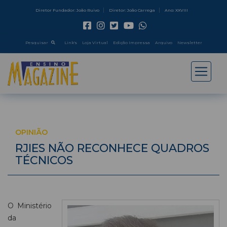
Diretor Fundador: João Ruivo
Diretor: João Carrega
Ano: XXVIII
Pesquisar
Link's
Loja Virtual
Edição Impressa
Arquivo
Newsletter
OPINIÃO
RJIES NÃO RECONHECE QUADROS
TÉCNICOS
O Ministério
da