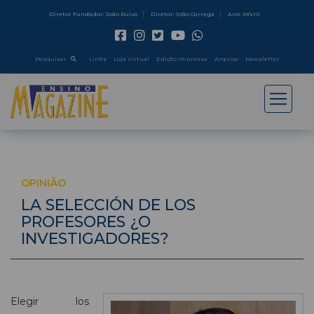
Diretor Fundador: João Ruivo
Diretor: João Carrega
Ano: XXVIII
Pesquisar
Link's
Loja Virtual
Edição Impressa
Arquivo
Newsletter
OPINIÃO
LA SELECCIÓN DE LOS
PROFESORES ¿O
INVESTIGADORES?
Elegir los