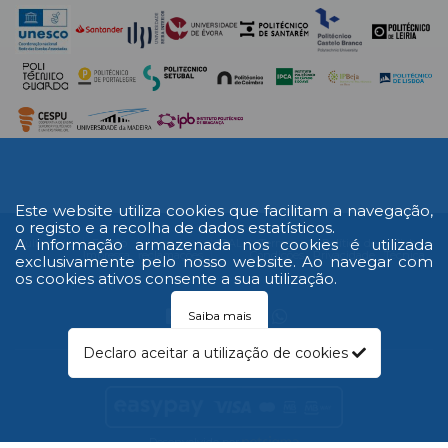
Este website utiliza cookies que facilitam a navegação,
o registo e a recolha de dados estatísticos.
A informação armazenada nos cookies é utilizada
Multimédia
Edição
Livro de
RAL
Termos e
Política de
Ficha
Impressa
reclamações
Condições
Privacidade
Técnica
exclusivamente pelo nosso website. Ao navegar com
os cookies ativos consente a sua utilização.
Saiba mais
Declaro aceitar a utilização de cookies
© 2026 Todos os direitos reservados
Desenvolvido por