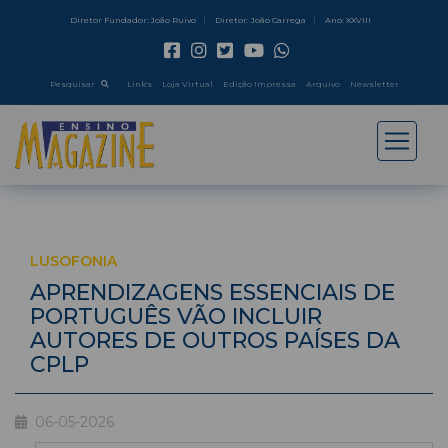
Diretor Fundador: João Ruivo
Diretor: João Carrega
Ano: XXVIII
Pesquisar
Link's
Loja Virtual
Edição Impressa
Arquivo
Newsletter
LUSOFONIA
APRENDIZAGENS ESSENCIAIS DE
PORTUGUÊS VÃO INCLUIR
AUTORES DE OUTROS PAÍSES DA
CPLP
06-05-2026