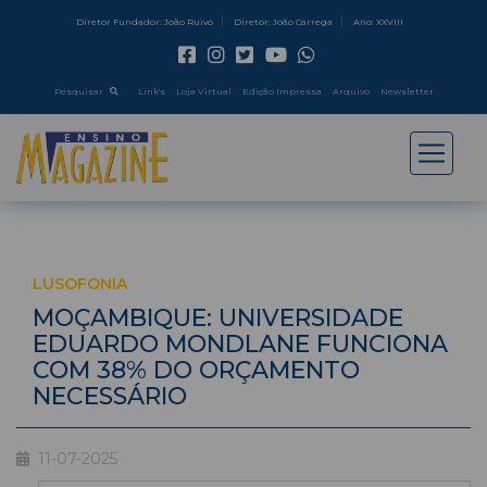
Diretor Fundador: João Ruivo
Diretor: João Carrega
Ano: XXVIII
Pesquisar
Link's
Loja Virtual
Edição Impressa
Arquivo
Newsletter
LUSOFONIA
MOÇAMBIQUE: UNIVERSIDADE
EDUARDO MONDLANE FUNCIONA
COM 38% DO ORÇAMENTO
NECESSÁRIO
11-07-2025