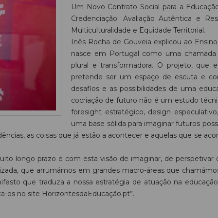
Um Novo Contrato Social para a Educaçã
Credenciação; Avaliação Autêntica e Re
Multiculturalidade e Equidade Territorial.
Inês Rocha de Gouveia explicou ao Ensin
nasce em Portugal como uma chamada pa
plural e transformadora. O projeto, qu
pretende ser um espaço de escuta e con
desafios e as possibilidades de uma educ
cocriação de futuro não é um estudo técni
foresight estratégico, design especulativo,
uma base sólida para imaginar futuros possív
dências, as coisas que já estão a acontecer e aquelas que se a
muito longo prazo e com esta visão de imaginar, de perspeti
etizada, que arrumámos em grandes macro-áreas que chamámos 
sto que traduza a nossa estratégia de atuação na educação.
ta-os no site HorizontesdaEducação.pt”.