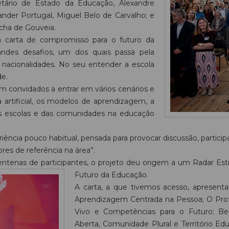
etário de Estado da Educação, Alexandre
nder Portugal, Miguel Belo de Carvalho; e
cha de Gouveia.
da carta de compromisso para o futuro da
andes desafios, um dos quais passa pela
 nacionalidades. No seu entender a escola
de.
oram convidados a entrar em vários cenários e
a artificial, os modelos de aprendizagem, a
as escolas e das comunidades na educação
iência pouco habitual, pensada para provocar discussão, partic
es de referência na área”.
entenas de participantes, o projeto deu origem a um Radar Est
Futuro da Educação.
A carta, a que tivemos acesso, apresent
Aprendizagem Centrada na Pessoa; O Profe
Vivo e Competências para o Futuro; Bem
Aberta, Comunidade Plural e Território Educ