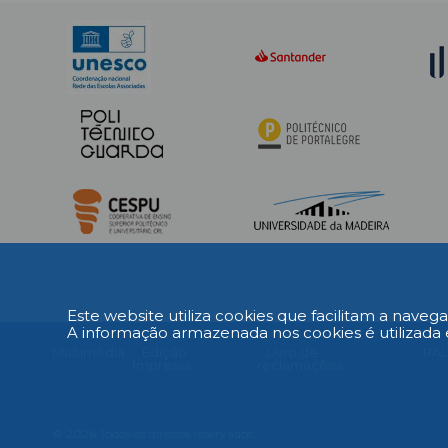
Este website utiliza cookies que facilitam a navega
A informação armazenada nos cookies é utilizada 
Multimédia
Edição
Livro de
RA
Impressa
reclamações
© 2026 Todos os direitos reservados