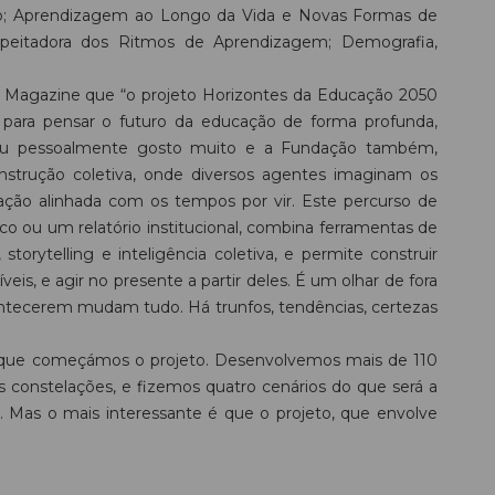
o; Aprendizagem ao Longo da Vida e Novas Formas de
speitadora dos Ritmos de Aprendizagem; Demografia,
o Magazine que “o projeto Horizontes da Educação 2050
ra pensar o futuro da educação de forma profunda,
e eu pessoalmente gosto muito e a Fundação também,
strução coletiva, onde diversos agentes imaginam os
ação alinhada com os tempos por vir. Este percurso de
co ou um relatório institucional, combina ferramentas de
 storytelling e inteligência coletiva, e permite construir
eis, e agir no presente a partir deles. É um olhar de fora
contecerem mudam tudo. Há trunfos, tendências, certezas
var que começámos o projeto. Desenvolvemos mais de 110
constelações, e fizemos quatro cenários do que será a
 Mas o mais interessante é que o projeto, que envolve