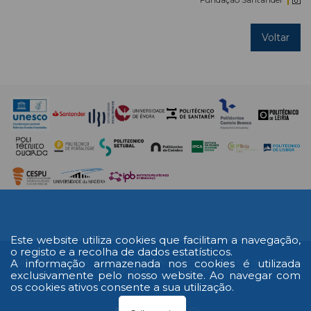
Voltar
Este website utiliza cookies que facilitam a navegação,
o registo e a recolha de dados estatísticos.
A informação armazenada nos cookies é utilizada
Multimédia
Edição
Livro de
RAL
Termos e
Política de
Ficha
Impressa
reclamações
Condições
Privacidade
Técnica
exclusivamente pelo nosso website. Ao navegar com
os cookies ativos consente a sua utilização.