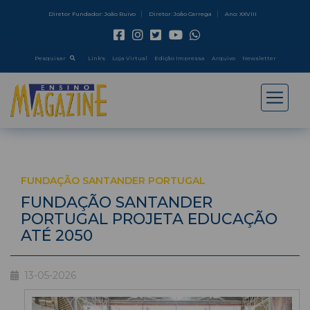
Diretor Fundador: João Ruivo
Diretor: João Carrega
Ano: XXVIII
Pesquisar
Link's
Loja Virtual
Edição Impressa
Arquivo
Newsletter
FUNDAÇÃO SANTANDER PORTUGAL
FUNDAÇÃO SANTANDER
PORTUGAL PROJETA EDUCAÇÃO
ATÉ 2050
13-05-2026