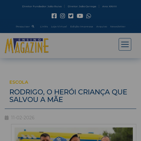
Diretor Fundador: João Ruivo
Diretor: João Carrega
Ano: XXVIII
Pesquisar
Link's
Loja Virtual
Edição Impressa
Arquivo
Newsletter
ESCOLA
RODRIGO, O HERÓI CRIANÇA QUE
SALVOU A MÃE
11-02-2026