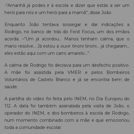
-“Amanhã já podes ir à escola e dizer que estás a ser um
herói para nós e um herói para a mamã”, disse João.
Enquanto João tentava sossegar e dar indicações a
Rodrigo, no banco de trás do Ford Focus, um dos irmãos
acorda. –“Um já acordou... Manos tenham calma, que o
mano resolve... Já estou a ouvir tinoni tinoni... já chegaram...
eles estão aqui com um carro amarelo...”.
A calma de Rodrigo foi decisiva para um desfecho positivo.
A mãe foi assistida pela VMER e pelos Bombeiros
Voluntários de Castelo Branco e já se encontra bem de
saúde.
A partilha do vídeo foi feita pelo INEM, no Dia Europeu do
112. A data foi também assinalada pela visita de João, o
operador do INEM, e dos bombeiros à escola de Rodrigo,
num momento combinado com a mãe e que emocionou
toda a comunidade escolar.