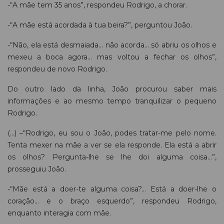
-“A mãe tem 35 anos”, respondeu Rodrigo, a chorar.
-“A mãe está acordada à tua beira?”, perguntou João.
-“Não, ela está desmaiada... não acorda... só abriu os olhos e
mexeu a boca agora... mas voltou a fechar os olhos”,
respondeu de novo Rodrigo.
Do outro lado da linha, João procurou saber mais
informações e ao mesmo tempo tranquilizar o pequeno
Rodrigo.
(...) –“Rodrigo, eu sou o João, podes tratar-me pelo nome.
Tenta mexer na mãe a ver se ela responde. Ela está a abrir
os olhos? Pergunta-lhe se lhe doi alguma coisa...”,
prosseguiu João.
-“Mãe está a doer-te alguma coisa?... Está a doer-lhe o
coração... e o braço esquerdo”, respondeu Rodrigo,
enquanto interagia com mãe.