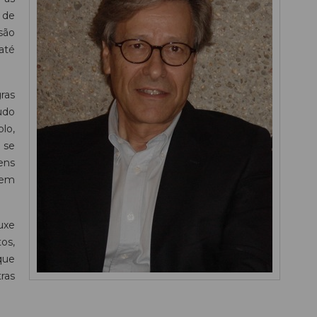
 de
são
 até
ras
udo
lo,
 se
vens
sem
uxe
os,
 que
ras