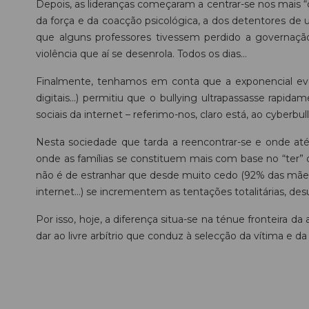
Depois, as lideranças começaram a centrar-se nos mais “
da força e da coacção psicológica, a dos detentores de
que alguns professores tivessem perdido a governação
violência que aí se desenrola. Todos os dias…
Finalmente, tenhamos em conta que a exponencial evol
digitais…) permitiu que o bullying ultrapassasse rapid
sociais da internet – referimo-nos, claro está, ao cyberbu
Nesta sociedade que tarda a reencontrar-se e onde até
onde as famílias se constituem mais com base no “ter” 
não é de estranhar que desde muito cedo (92% das mães 
internet…) se incrementem as tentações totalitárias, de
Por isso, hoje, a diferença situa-se na ténue fronteira d
dar ao livre arbítrio que conduz à selecção da vítima e d