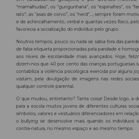
“mamalhudas”, os “gungunhana”, os “espinafres”, os “fanh
rato”, as “asas de corvo”, os “nerd”…, sempre foram mot
e de achincalhamento, verbal e quantas vezes físico, pelo
favorecia a socialização do indivíduo pelo grupo.
Noutros tempos, pouco ou nada se sabia fora das paredes
de falsa etiqueta proporcionadas pela paridade e homog
aos níveis de escolaridade mais avançados. Hoje, feli
dizem-nos que 40 por cento das crianças portuguesas sã
contabiliza a violência psicológica exercida por alguns j
visitam, pela divulgação de imagens nas redes socia
qualquer controle parental.
O que mudou, entretanto? Tanta coisa! Desde logo, a d
para a escola muitos jovens de diferentes culturas socia
símbolos, valores e vestuários diferenciadores em relaçã
o bullying se desenvolve mais quando os indivíduos s
contra-natura, no mesmo espaço e ao mesmo tempo.