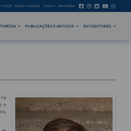
a Virtual
Edição Impressa
Arquivo
Newsletter
TIMÉDIA
PUBLICAÇÕES E ARTIGOS
RVJ EDITORES
 na
e o
os,
 as