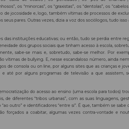
osos”, os “minorcas”, os “graxistas”, os “dentolas”, os “cabelos
ivo de jocosidade e, logo, também vítimas de processos de exclu
s seus pares. Outras vezes, dizia a voz dos sociólogos, tudo isso
 das instituições educativas; ou então, tudo se perdia entre reg
eneidade dos grupos sociais que tinham acesso à escola, sobret
zmente, sabe-se mais e, sobretudo, sabe-se melhor. Por exemp
o vítimas de bullying. E, nesse escandaloso número, ainda nem
ogos de consola ou on line, por alguns sites que as crianças e jo
is e até por alguns programas de televisão a que assistem, 
emocratização do acesso ao ensino (uma escola para todos) tro
is, de diferentes “tribos urbanas”, com as suas linguagens, gest
o “ao outro” e identificadores “entre si”. É que, também se sabe
ão forçados a coabitar, algumas vezes contra-vontade e nout