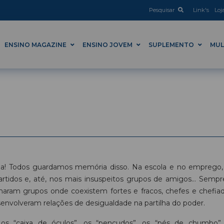
Pesquisar
Link's
Loj
ENSINO MAGAZINE
ENSINO JOVEM
SUPLEMENTO
MUL
ola! Todos guardamos memória disso. Na escola e no emprego,
 partidos e, até, nos mais insuspeitos grupos de amigos… Sempr
ram grupos onde coexistem fortes e fracos, chefes e chefiad
envolveram relações de desigualdade na partilha do poder.
 os “caixa de óculos”, os “pencudos”, os “pés de chumbo”,