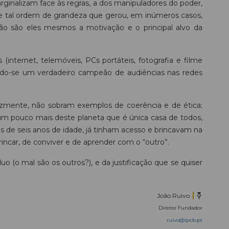
rginalizam face às regras, a dos manipuladores do poder,
 de tal ordem de grandeza que gerou, em inúmeros casos,
não são eles mesmos a motivação e o principal alvo da
ternet, telemóveis, PCs portáteis, fotografia e filme
elando-se um verdadeiro campeão de audiências nas redes
lizmente, não sobram exemplos de coerência e de ética;
 um pouco mais deste planeta que é única casa de todos,
 de seis anos de idade, já tinham acesso e brincavam na
incar, de conviver e de aprender com o “outro”.
uo (o mal são os outros?), e da justificação que se quiser
João Ruivo
Diretor Fundador
ruivo@ipcb.pt