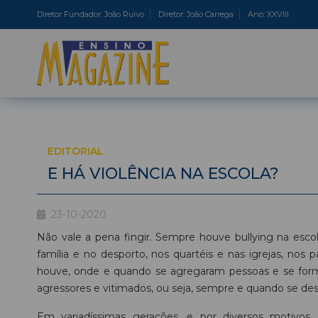
Diretor Fundador: João Ruivo
Diretor: João Carrega
Ano: XXVIII
EDITORIAL
E HÁ VIOLÊNCIA NA ESCOLA?
23-10-2020
Não vale a pena fingir. Sempre houve bullying na esc
família e no desporto, nos quartéis e nas igrejas, nos
houve, onde e quando se agregaram pessoas e se forma
agressores e vitimados, ou seja, sempre e quando se des
Em variadíssimas gerações, e por diversos motivos,