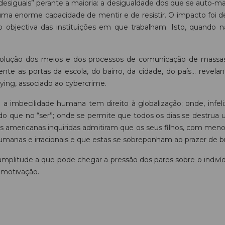
desiguais” perante a maioria: a desigualdade dos que se auto-ma
 uma enorme capacidade de mentir e de resistir. O impacto foi
 objectiva das instituições em que trabalham. Isto, quando 
ução dos meios e dos processos de comunicação de massas (in
amente as portas da escola, do bairro, da cidade, do país… rev
llying, associado ao cybercrime.
 a imbecilidade humana tem direito à globalização; onde, infe
do que no “ser”; onde se permite que todos os dias se destrua
americanas inquiridas admitiram que os seus filhos, com menos
sumanas e irracionais e que estas se sobreponham ao prazer de br
a amplitude a que pode chegar a pressão dos pares sobre o indivíd
a motivação.