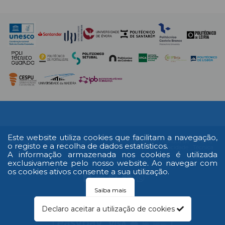
Este website utiliza cookies que facilitam a navegação,
Multimédia
Edição
Livro de
RAL
Termos e
Política de
Ficha
o registo e a recolha de dados estatísticos.
Impressa
reclamações
Condições
Privacidade
Técnica
A informação armazenada nos cookies é utilizada
exclusivamente pelo nosso website. Ao navegar com
os cookies ativos consente a sua utilização.
Saiba mais
© 2026 Todos os direitos reservados
Declaro aceitar a utilização de cookies