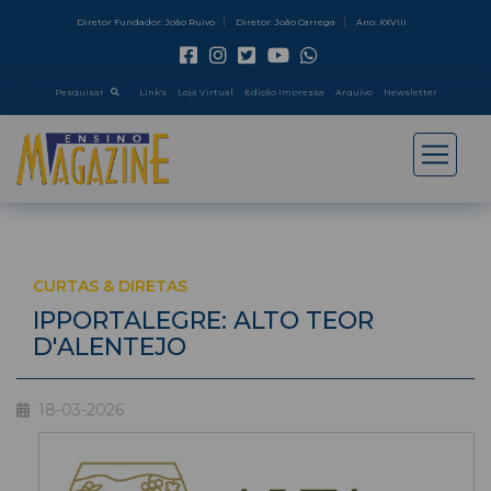
Diretor Fundador: João Ruivo
Diretor: João Carrega
Ano: XXVIII
Pesquisar
Link's
Loja Virtual
Edição Impressa
Arquivo
Newsletter
CURTAS & DIRETAS
IPPORTALEGRE: ALTO TEOR
D'ALENTEJO
18-03-2026