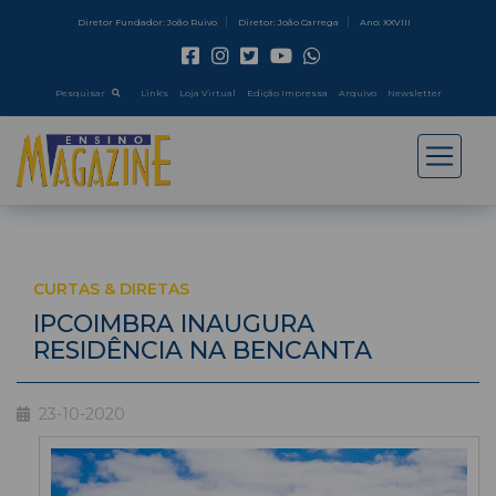
Diretor Fundador: João Ruivo
Diretor: João Carrega
Ano: XXVIII
Pesquisar
Link's
Loja Virtual
Edição Impressa
Arquivo
Newsletter
CURTAS & DIRETAS
IPCOIMBRA INAUGURA
RESIDÊNCIA NA BENCANTA
23-10-2020