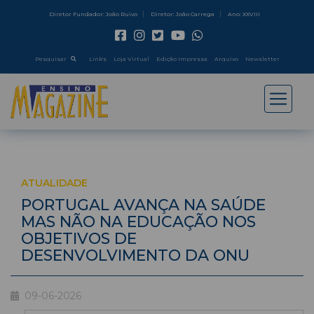
Diretor Fundador: João Ruivo
Diretor: João Carrega
Ano: XXVIII
Pesquisar
Link's
Loja Virtual
Edição Impressa
Arquivo
Newsletter
ATUALIDADE
PORTUGAL AVANÇA NA SAÚDE
MAS NÃO NA EDUCAÇÃO NOS
OBJETIVOS DE
DESENVOLVIMENTO DA ONU
09-06-2026