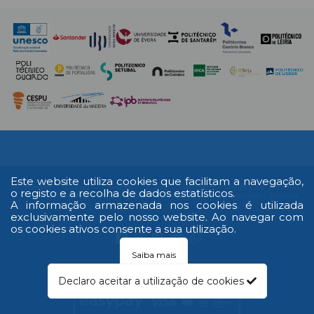
Este website utiliza cookies que facilitam a navegação,
Multimédia
Edição
Livro de
RAL
Termos e
Política de
Ficha
o registo e a recolha de dados estatísticos.
Impressa
reclamações
Condições
Privacidade
Técnica
A informação armazenada nos cookies é utilizada
exclusivamente pelo nosso website. Ao navegar com
os cookies ativos consente a sua utilização.
Saiba mais
© 2026 Todos os direitos reservados
Declaro aceitar a utilização de cookies