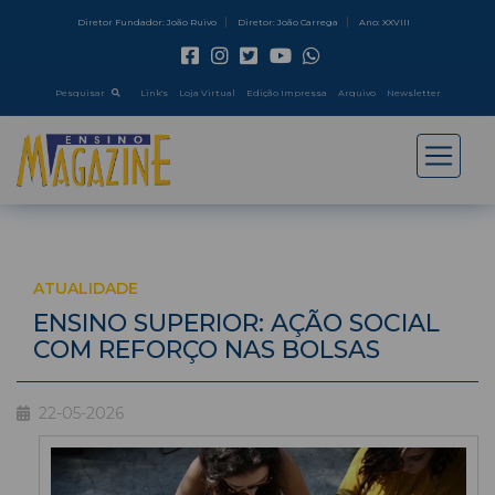
Diretor Fundador: João Ruivo
Diretor: João Carrega
Ano: XXVIII
Pesquisar
Link's
Loja Virtual
Edição Impressa
Arquivo
Newsletter
ATUALIDADE
ENSINO SUPERIOR: AÇÃO SOCIAL
COM REFORÇO NAS BOLSAS
22-05-2026