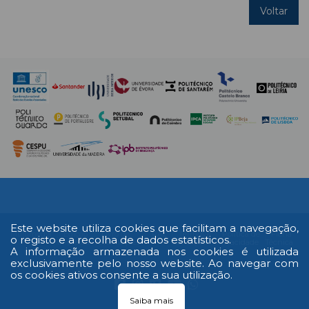
Voltar
Este website utiliza cookies que facilitam a navegação,
Multimédia
Edição
Livro de
RAL
Termos e
Política de
Ficha
o registo e a recolha de dados estatísticos.
Impressa
reclamações
Condições
Privacidade
Técnica
A informação armazenada nos cookies é utilizada
exclusivamente pelo nosso website. Ao navegar com
os cookies ativos consente a sua utilização.
Saiba mais