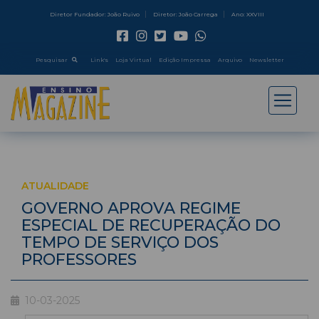
Diretor Fundador: João Ruivo
Diretor: João Carrega
Ano: XXVIII
Pesquisar
Link's
Loja Virtual
Edição Impressa
Arquivo
Newsletter
ATUALIDADE
GOVERNO APROVA REGIME
ESPECIAL DE RECUPERAÇÃO DO
TEMPO DE SERVIÇO DOS
PROFESSORES
10-03-2025