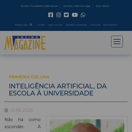
Diretor Fundador: João Ruivo
Diretor: João Carrega
Ano: XXVIII
Pesquisar
Link's
Loja Virtual
Edição Impressa
Arquivo
Newsletter
PRIMEIRA COLUNA
INTELIGÊNCIA ARTIFICIAL, DA
ESCOLA À UNIVERSIDADE
25-05-2026
Não há como
esconder. A