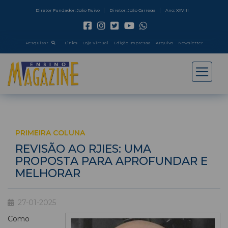
Diretor Fundador: João Ruivo
Diretor: João Carrega
Ano: XXVIII
Pesquisar
Link's
Loja Virtual
Edição Impressa
Arquivo
Newsletter
PRIMEIRA COLUNA
REVISÃO AO RJIES: UMA
PROPOSTA PARA APROFUNDAR E
MELHORAR
27-01-2025
Como