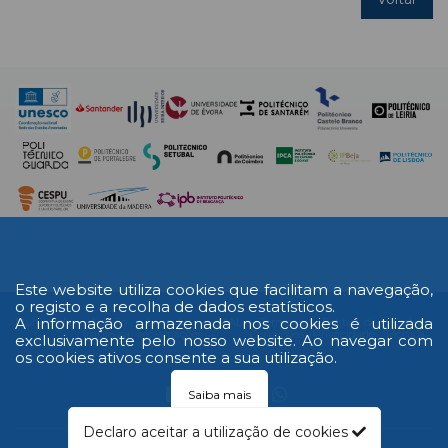
Este website utiliza cookies que facilitam a navegação,
o registo e a recolha de dados estatísticos.
A informação armazenada nos cookies é utilizada
Multimédia
Edição
Livro de
RAL
Termos e
Política de
Ficha
Impressa
reclamações
Condições
Privacidade
Técnica
exclusivamente pelo nosso website. Ao navegar com
os cookies ativos consente a sua utilização.
Saiba mais
Declaro aceitar a utilização de cookies