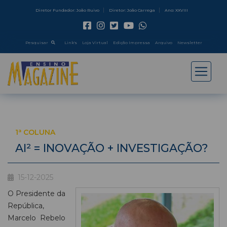
Diretor Fundador: João Ruivo
Diretor: João Carrega
Ano: XXVIII
Pesquisar
Link's
Loja Virtual
Edição Impressa
Arquivo
Newsletter
1ª COLUNA
AI² = INOVAÇÃO + INVESTIGAÇÃO?
15-12-2025
O Presidente da
República,
Marcelo Rebelo