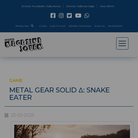
Diretor Fundador: João Ruivo
Diretor: João Carrega
Ano: XXVIII
Pesquisar
Link's
Loja Virtual
Edição Impressa
Arquivo
Newsletter
GAME
METAL GEAR SOLID Δ: SNAKE
EATER
23-05-2025