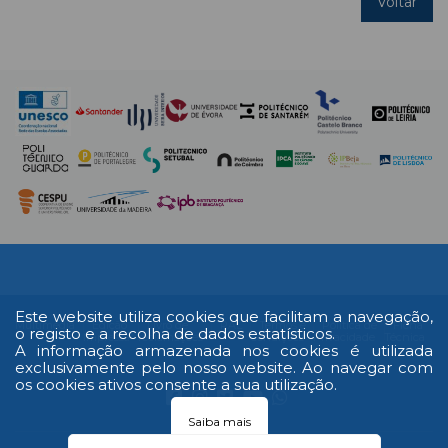
Voltar
Este website utiliza cookies que facilitam a navegação,
Multimédia
Edição
Livro de
RAL
Termos e
Política de
Ficha
o registo e a recolha de dados estatísticos.
Impressa
reclamações
Condições
Privacidade
Técnica
A informação armazenada nos cookies é utilizada
exclusivamente pelo nosso website. Ao navegar com
os cookies ativos consente a sua utilização.
Saiba mais